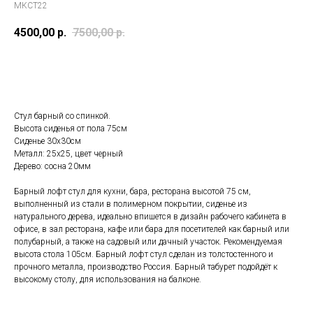
МКСТ22
4500,00
р.
7500,00
р.
В корзину
Стул барный со спинкой.
Высота сиденья от пола 75см
Сиденье 30х30см
Металл: 25х25, цвет черный
Дерево: сосна 20мм
Барный лофт стул для кухни, бара, ресторана высотой 75 см,
выполненный из стали в полимерном покрытии, сиденье из
натурального дерева, идеально впишется в дизайн рабочего кабинета в
офисе, в зал ресторана, кафе или бара для посетителей как барный или
полубарный, а также на садовый или дачный участок. Рекомендуемая
высота стола 105см. Барный лофт стул сделан из толстостенного и
прочного металла, производство Россия. Барный табурет подойдёт к
высокому столу, для использования на балконе.